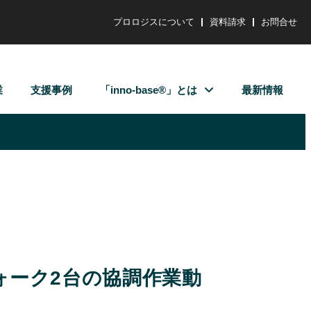
プロロジスについて
資料請求
お問合せ
業
支援事例
「inno-base®」とは
最新情報
ォーク2台の協調作業動