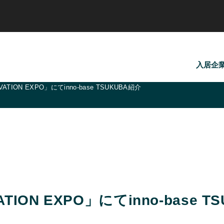
入居企
TION EXPO」にてinno-base TSUKUBA紹介
ION EXPO」にてinno-base T